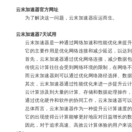
云末加速器官方网址
为了解决这一问题，云末加速器应运而生。
云末加速器7天试用
云末加速器是一种通过网络加速和性能优化来提升
它的主要作用是优化网络连接和减少延迟，以达到
首先，云末加速器通过优化网络连接，减少数据包
传统云计算往往会受到网络环境的限制，在网络不稳
而云末加速器则可以通过优化网络路径选择、数据压
其次，云末加速器通过性能优化来进一步提升云计
云计算涉及到大量的计算、存储和数据处理操作，而
通过优化硬件和软件的协同工作，云末加速器可以提
总体而言，云末加速器作为一种提升云计算速度的
它的出现使得云计算能够更好地应对日益增长的数
因此，对于追求高速、高效云计算体验的用户来说