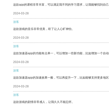
这款app的课程非常丰富，可以满足我不同的学习需求，让我能够找到自
2024-03-28
游客
这款游戏的音乐非常优美，听了让人心旷神怡。
2024-03-28
游客
这款加速器app的功能有点单一，可以增加一些新功能，比如增加一个自
2024-03-28
游客
这款加速器app的加速效果一般，可以再提升一下，比如能够支持更多地
2024-03-28
游客
这款游戏的剧情非常感人，让我久久不能忘怀。