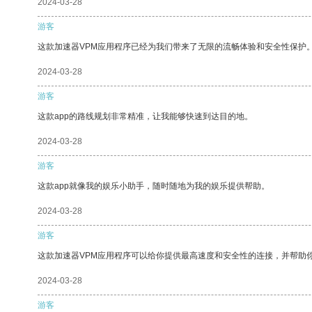
2024-03-28
游客
这款加速器VPM应用程序已经为我们带来了无限的流畅体验和安全性保护
2024-03-28
游客
这款app的路线规划非常精准，让我能够快速到达目的地。
2024-03-28
游客
这款app就像我的娱乐小助手，随时随地为我的娱乐提供帮助。
2024-03-28
游客
这款加速器VPM应用程序可以给你提供最高速度和安全性的连接，并帮助
2024-03-28
游客