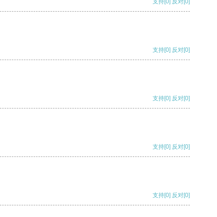
支持
[0]
反对
[0]
支持
[0]
反对
[0]
支持
[0]
反对
[0]
支持
[0]
反对
[0]
支持
[0]
反对
[0]