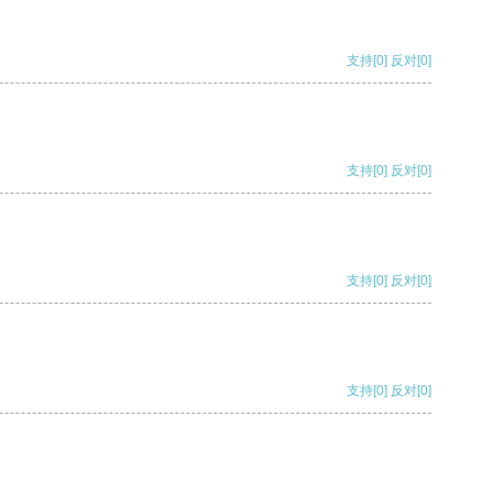
支持
[0]
反对
[0]
支持
[0]
反对
[0]
支持
[0]
反对
[0]
支持
[0]
反对
[0]