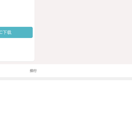
PC下载
排行