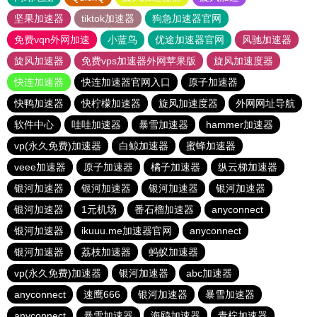
坚果加速器
tiktok加速器
狗急加速器官网
免费vqn外网加速
小蓝鸟
优途加速器官网
风驰加速器
旋风加速器
免费vps加速器外网苹果版
旋风加速度器
快连加速器
快连加速器官网入口
原子加速器
快鸭加速器
快柠檬加速器
旋风加速度器
外网网址导航
软件中心
哇哇加速器
暴雪加速器
hammer加速器
vp(永久免费)加速器
白鲸加速器
蜜蜂加速器
veee加速器
原子加速器
橘子加速器
纵云梯加速器
银河加速器
银河加速器
银河加速器
银河加速器
银河加速器
1元机场
番石榴加速器
anyconnect
银河加速器
ikuuu.me加速器官网
anyconnect
银河加速器
荔枝加速器
蚂蚁加速器
vp(永久免费)加速器
银河加速器
abc加速器
anyconnect
速鹰666
银河加速器
暴雪加速器
anyconnect
暴雪加速器
海鸥加速器
青柠加速器