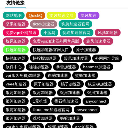
友情链接
网站地图
QuickQ
旋风加速度器
旋风加速
坚果加速器
tiktok加速器
狗急加速器官网
免费vqn外网加速
小蓝鸟
优途加速器官网
风驰加速器
旋风加速器
免费vps加速器外网苹果版
旋风加速度器
快连加速器
快连加速器官网入口
原子加速器
快鸭加速器
快柠檬加速器
旋风加速度器
外网网址导航
软件中心
哇哇加速器
暴雪加速器
hammer加速器
vp(永久免费)加速器
白鲸加速器
蜜蜂加速器
veee加速器
原子加速器
橘子加速器
纵云梯加速器
银河加速器
银河加速器
银河加速器
银河加速器
银河加速器
1元机场
番石榴加速器
anyconnect
银河加速器
ikuuu.me加速器官网
anyconnect
银河加速器
荔枝加速器
蚂蚁加速器
vp(永久免费)加速器
银河加速器
abc加速器