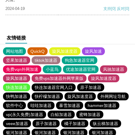
2024-04-19
支持
[0]
反对
[0]
友情链接
网站地图
QuickQ
旋风加速度器
旋风加速
坚果加速器
tiktok加速器
狗急加速器官网
免费vqn外网加速
小蓝鸟
优途加速器官网
风驰加速器
旋风加速器
免费vps加速器外网苹果版
旋风加速度器
快连加速器
快连加速器官网入口
原子加速器
快鸭加速器
快柠檬加速器
旋风加速度器
外网网址导航
软件中心
哇哇加速器
暴雪加速器
hammer加速器
vp(永久免费)加速器
白鲸加速器
蜜蜂加速器
veee加速器
原子加速器
橘子加速器
纵云梯加速器
银河加速器
银河加速器
银河加速器
银河加速器