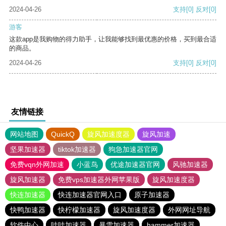
2024-04-26
支持
[0]
反对
[0]
游客
这款app是我购物的得力助手，让我能够找到最优惠的价格，买到最合适
的商品。
2024-04-26
支持
[0]
反对
[0]
友情链接
网站地图
QuickQ
旋风加速度器
旋风加速
坚果加速器
tiktok加速器
狗急加速器官网
免费vqn外网加速
小蓝鸟
优途加速器官网
风驰加速器
旋风加速器
免费vps加速器外网苹果版
旋风加速度器
快连加速器
快连加速器官网入口
原子加速器
快鸭加速器
快柠檬加速器
旋风加速度器
外网网址导航
软件中心
哇哇加速器
暴雪加速器
hammer加速器