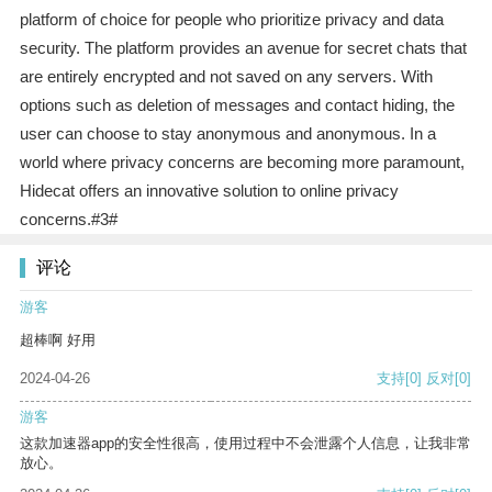
platform of choice for people who prioritize privacy and data
security. The platform provides an avenue for secret chats that
are entirely encrypted and not saved on any servers. With
options such as deletion of messages and contact hiding, the
user can choose to stay anonymous and anonymous. In a
world where privacy concerns are becoming more paramount,
Hidecat offers an innovative solution to online privacy
concerns.#3#
评论
游客
超棒啊 好用
2024-04-26
支持
[0]
反对
[0]
游客
这款加速器app的安全性很高，使用过程中不会泄露个人信息，让我非常
放心。