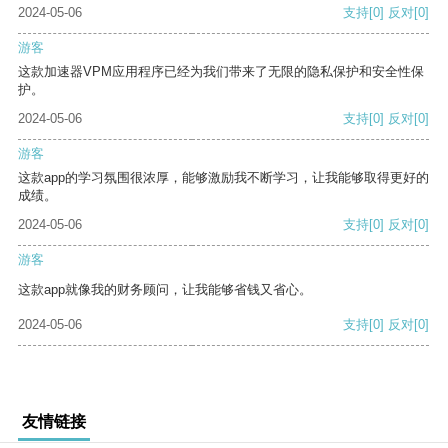
2024-05-06
支持
[0]
反对
[0]
游客
这款加速器VPM应用程序已经为我们带来了无限的隐私保护和安全性保
护。
2024-05-06
支持
[0]
反对
[0]
游客
这款app的学习氛围很浓厚，能够激励我不断学习，让我能够取得更好的
成绩。
2024-05-06
支持
[0]
反对
[0]
游客
这款app就像我的财务顾问，让我能够省钱又省心。
2024-05-06
支持
[0]
反对
[0]
友情链接