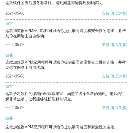
这款软件的售后服务非常好，遇到问题都能得到及时解决。
2024-05-06
支持
[0]
反对
[0]
游客
这款加速器VPM应用程序可以给你提供最高速度和安全性的连接，并帮
助你在网络上自由移动。
2024-05-06
支持
[0]
反对
[0]
游客
这款加速器VPM应用程序可以给你提供最高速度和安全性的连接，并帮
助你在网络上自由移动。
2024-05-06
支持
[0]
反对
[0]
游客
这款学习软件的课程内容非常丰富，涵盖了各个学科的知识。老师的讲
解非常生动，让我能够轻松理解知识点。
2024-05-06
支持
[0]
反对
[0]
游客
这款加速器VPM应用程序可以给你提供最高速度和安全性的连接。