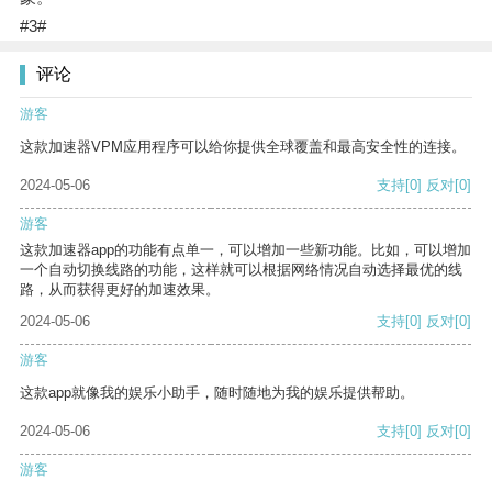
#3#
评论
游客
这款加速器VPM应用程序可以给你提供全球覆盖和最高安全性的连接。
2024-05-06
支持
[0]
反对
[0]
游客
这款加速器app的功能有点单一，可以增加一些新功能。比如，可以增加
一个自动切换线路的功能，这样就可以根据网络情况自动选择最优的线
路，从而获得更好的加速效果。
2024-05-06
支持
[0]
反对
[0]
游客
这款app就像我的娱乐小助手，随时随地为我的娱乐提供帮助。
2024-05-06
支持
[0]
反对
[0]
游客