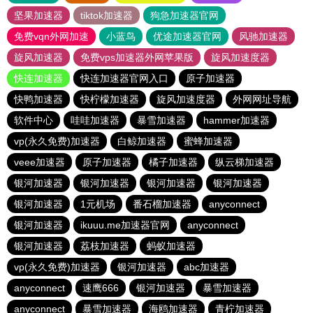
坚果加速器
tiktok加速器
狗急加速器官网
免费vqn外网加速
小蓝鸟
优途加速器官网
风驰加速器
旋风加速器
免费vps加速器外网苹果版
旋风加速度器
快连加速器
快连加速器官网入口
原子加速器
快鸭加速器
快柠檬加速器
旋风加速度器
外网网址导航
软件中心
哇哇加速器
暴雪加速器
hammer加速器
vp(永久免费)加速器
白鲸加速器
蜜蜂加速器
veee加速器
原子加速器
橘子加速器
纵云梯加速器
银河加速器
银河加速器
银河加速器
银河加速器
银河加速器
1元机场
番石榴加速器
anyconnect
银河加速器
ikuuu.me加速器官网
anyconnect
银河加速器
荔枝加速器
蚂蚁加速器
vp(永久免费)加速器
银河加速器
abc加速器
anyconnect
速鹰666
银河加速器
暴雪加速器
anyconnect
暴雪加速器
海鸥加速器
青柠加速器