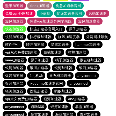
坚果加速器
tiktok加速器
狗急加速器官网
免费vqn外网加速
小蓝鸟
优途加速器官网
风驰加速器
旋风加速器
免费vps加速器外网苹果版
旋风加速度器
快连加速器
快连加速器官网入口
原子加速器
快鸭加速器
快柠檬加速器
旋风加速度器
外网网址导航
软件中心
哇哇加速器
暴雪加速器
hammer加速器
vp(永久免费)加速器
白鲸加速器
蜜蜂加速器
veee加速器
原子加速器
橘子加速器
纵云梯加速器
银河加速器
银河加速器
银河加速器
银河加速器
银河加速器
1元机场
番石榴加速器
anyconnect
银河加速器
ikuuu.me加速器官网
anyconnect
银河加速器
荔枝加速器
蚂蚁加速器
vp(永久免费)加速器
银河加速器
abc加速器
anyconnect
速鹰666
银河加速器
暴雪加速器
anyconnect
暴雪加速器
海鸥加速器
青柠加速器