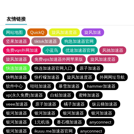
友情链接
网站地图
QuickQ
旋风加速度器
旋风加速
坚果加速器
tiktok加速器
狗急加速器官网
免费vqn外网加速
小蓝鸟
优途加速器官网
风驰加速器
旋风加速器
免费vps加速器外网苹果版
旋风加速度器
快连加速器
快连加速器官网入口
原子加速器
快鸭加速器
快柠檬加速器
旋风加速度器
外网网址导航
软件中心
哇哇加速器
暴雪加速器
hammer加速器
vp(永久免费)加速器
白鲸加速器
蜜蜂加速器
veee加速器
原子加速器
橘子加速器
纵云梯加速器
银河加速器
银河加速器
银河加速器
银河加速器
银河加速器
1元机场
番石榴加速器
anyconnect
银河加速器
ikuuu.me加速器官网
anyconnect