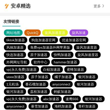
安卓精选
更多
友情链接
网站地图
QuickQ
旋风加速度器
旋风加速
tiktok加速器
狗急加速器官网
优途加速器官网
风驰加速器
免费vps加速器外网苹果版
旋风加速度器
快连加速器
原子加速器
快鸭加速器
旋风加速度器
外网网址导航
软件中心
hammer加速器
vp(永久免费)加速器
白鲸加速器
蜜蜂加速器
veee加速器
原子加速器
橘子加速器
银河加速器
1元机场
番石榴加速器
anyconnect
银河加速器
银河加速器
荔枝加速器
蚂蚁加速器
vp(永久免费)加速器
abc加速器
速鹰666
银河加速器
anyconnect
暴雪加速器
海鸥加速器
青柠加速器