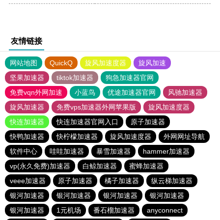
友情链接
网站地图
QuickQ
旋风加速度器
旋风加速
坚果加速器
tiktok加速器
狗急加速器官网
免费vqn外网加速
小蓝鸟
优途加速器官网
风驰加速器
旋风加速器
免费vps加速器外网苹果版
旋风加速度器
快连加速器
快连加速器官网入口
原子加速器
快鸭加速器
快柠檬加速器
旋风加速度器
外网网址导航
软件中心
哇哇加速器
暴雪加速器
hammer加速器
vp(永久免费)加速器
白鲸加速器
蜜蜂加速器
veee加速器
原子加速器
橘子加速器
纵云梯加速器
银河加速器
银河加速器
银河加速器
银河加速器
银河加速器
1元机场
番石榴加速器
anyconnect