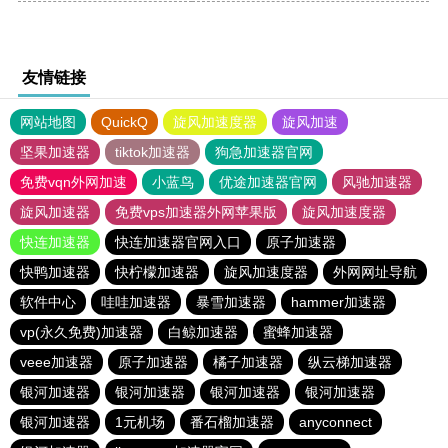
友情链接
网站地图
QuickQ
旋风加速度器
旋风加速
坚果加速器
tiktok加速器
狗急加速器官网
免费vqn外网加速
小蓝鸟
优途加速器官网
风驰加速器
旋风加速器
免费vps加速器外网苹果版
旋风加速度器
快连加速器
快连加速器官网入口
原子加速器
快鸭加速器
快柠檬加速器
旋风加速度器
外网网址导航
软件中心
哇哇加速器
暴雪加速器
hammer加速器
vp(永久免费)加速器
白鲸加速器
蜜蜂加速器
veee加速器
原子加速器
橘子加速器
纵云梯加速器
银河加速器
银河加速器
银河加速器
银河加速器
银河加速器
1元机场
番石榴加速器
anyconnect