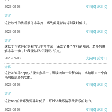
2025-09-08
支持
[0]
反对
[0]
游客
这款软件的售后服务非常好，遇到问题都能得到及时解决。
2025-09-08
支持
[0]
反对
[0]
游客
这款学习软件的课程内容非常丰富，涵盖了各个学科的知识。老师的讲
解非常生动，让我能够轻松理解知识点。
2025-09-08
支持
[0]
反对
[0]
游客
这款加速器app的功能有点单一，可以增加一些新功能，比如增加一个自
动切换线路的功能。
2025-09-08
支持
[0]
反对
[0]
游客
这款app的音乐资源非常优质，可以让我尽情享受音乐的魅力。
2025-09-08
支持
[0]
反对
[0]